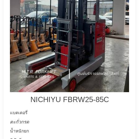
NICHIYU FBRW25-85C
แบตเตอรี่
ตะกั่วกรด
น้ำหนักยก